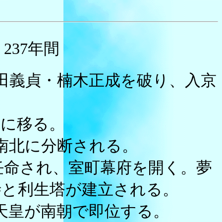
）
237年間
新田義貞・楠木正成を破り、入京
野に移る。
南北に分断される。
に任命され、室町幕府を開く。夢
寺と利生塔が建立される。
上天皇が南朝で即位する。