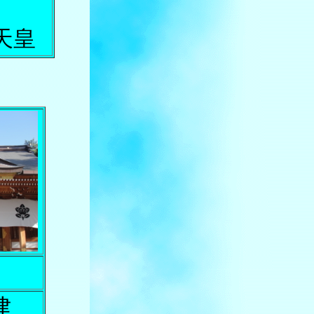
）
天皇
社
建