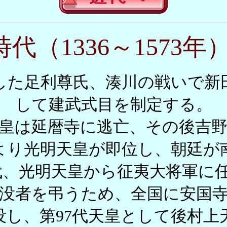
代（1336～1573年
反した足利尊氏、湊川の戦いで
して建武式目を制定する。
皇は延暦寺に逃亡、その後吉
より光明天皇が即位し、朝廷が
2代、光明天皇から征夷大将軍
没者を弔うため、全国に安国
が没し、第97代天皇として後村