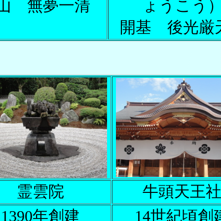
山 無夢一清
ょうこう
開基 後光厳
霊雲院
牛頭天王
1390年創建
14世紀頃創