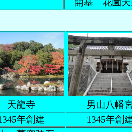
開基 花園天
天龍寺
男山八幡
1345年創建
1345年創