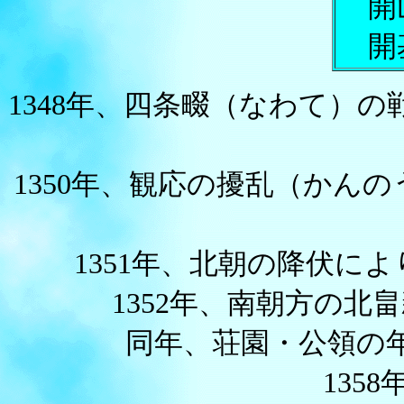
開
開
1348年、四条畷（なわて）
1350年、観応の擾乱（かん
1351年、
北朝の降伏によ
1352年、南朝方の
同年、荘園・公領の
135