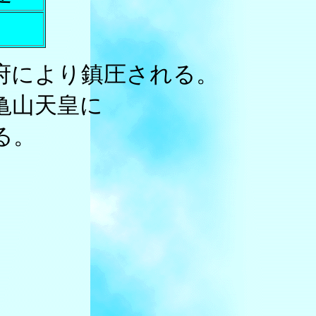
幕府により鎮圧される。
亀山天皇に
る。