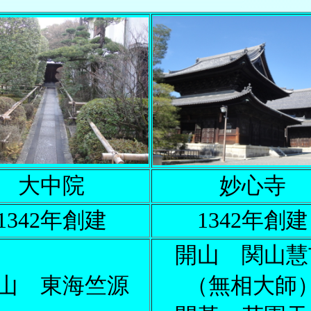
大中院
妙心寺
1342年創建
1342年創建
開山 関山慧
山 東海竺源
（無相大師