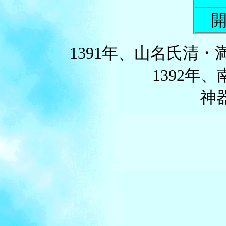
1391年、山名氏清
1392
神