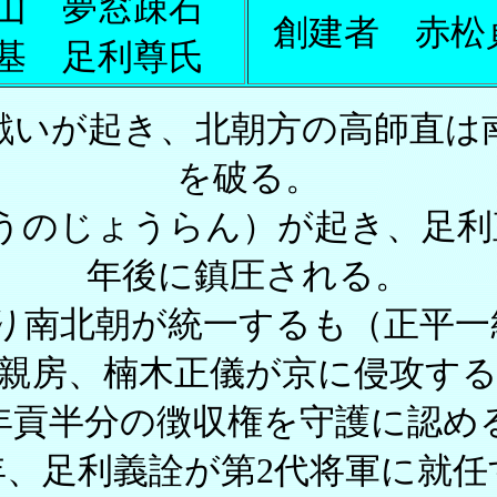
山 夢窓疎石
創建者 赤松
基 足利尊氏
の戦いが起き、北朝方の高師直
を破る。
のうのじょうらん）が起き、足
年後に鎮圧される。
り南北朝が統一するも（正平一
北畠親房、楠木正儀が京に侵攻す
年貢半分の徴収権を守護に認め
8年、足利義詮が第2代将軍に就