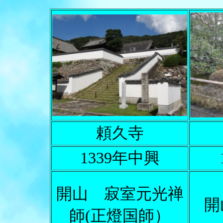
頼久寺
1339年中興
開山 寂室元光禅
開
師(正燈国師）