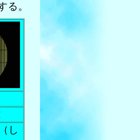
任する。
建
（し