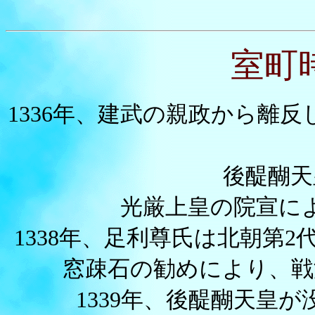
室町時
1336年、建武の親政から離
後醍醐天
光厳上皇の院宣に
1338年、足利尊氏は北朝第
窓疎石の勧めにより、戦
1339年、後醍醐天皇