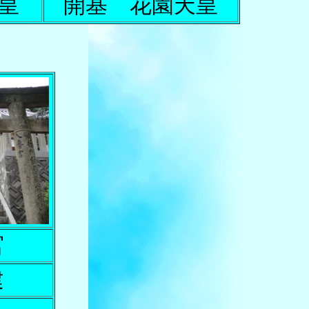
皇
開基 花園天皇
宮
建