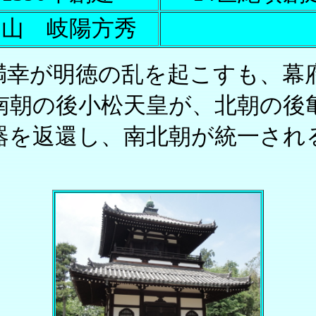
開山 岐陽方秀
・満幸が明徳の乱を起こすも、
年、南朝の後小松天皇が、北朝の後
器を返還し、南北朝が統一され