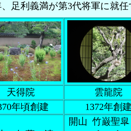
9年、足利義満が第3代将軍に就
天得院
雲龍院
370年頃創建
1372年創
開山
竹巌聖皐