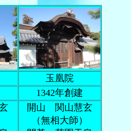
玉凰院
1342年創建
玄
開山 関山慧玄
）
（無相大師）