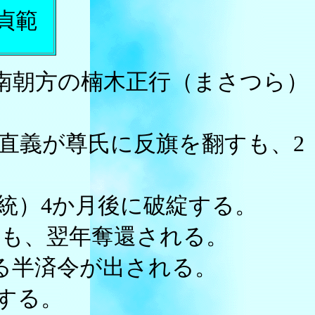
貞範
は南朝方の楠木正行（まさつら）
利直義が尊氏に反旗を翻すも、2
統）4か月後に破綻する。
るも、翌年奪還される。
る半済令が出される。
任する。